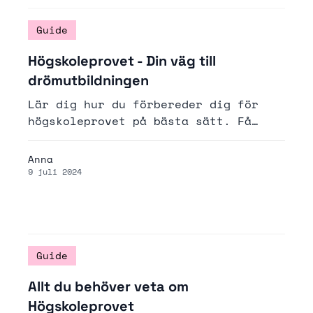
Guide
Högskoleprovet - Din väg till
drömutbildningen
Lär dig hur du förbereder dig för
högskoleprovet på bästa sätt. Få
konkreta tips om studieteknik,
stresshantering och mental
Anna
förberedelse. Med rätt strategi och
9 juli 2024
inställning maximerar du dina
chanser att lyckas på provet och nå
din drömutbildning.
Guide
Allt du behöver veta om
Högskoleprovet