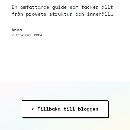
En omfattande guide som täcker allt
från provets struktur och innehåll
till praktiska förberedelser och
tips för provdagen. Här får du
Anna
expertråd om hur du maximerar dina
2 februari 2024
chanser att lyckas på
Högskoleprovet.
← Tillbaka till bloggen