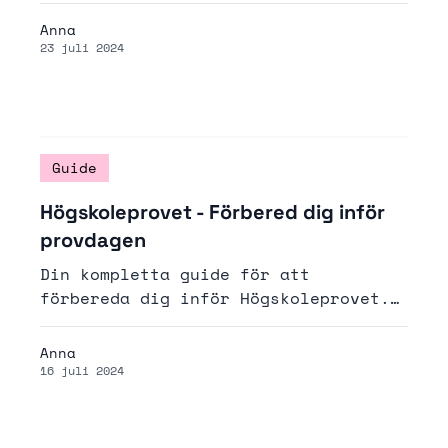
och stresshantering till specifika
Anna
ämneskunskaper.
23 juli 2024
Guide
Högskoleprovet - Förbered dig inför
provdagen
Din kompletta guide för att
förbereda dig inför Högskoleprovet.
Här får du praktiska tips om
legitimation, schema och hjälpmedel
Anna
samt mentala strategier för att
16 juli 2024
prestera på topp.