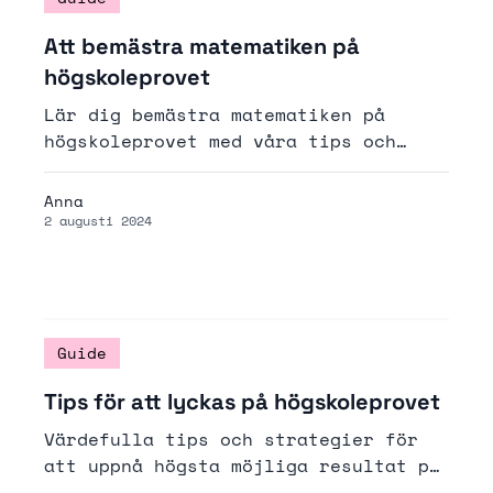
Att bemästra matematiken på
högskoleprovet
Lär dig bemästra matematiken på
högskoleprovet med våra tips och
strategier. Vi täcker de viktigaste
områdena, delproven och
Anna
lösningsmetoderna för att maximera
2 augusti 2024
ditt resultat.
Guide
Tips för att lyckas på högskoleprovet
Värdefulla tips och strategier för
att uppnå högsta möjliga resultat på
högskoleprovet. Från studieteknik