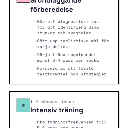
Grundläggande
förberedelse
✓
Gör ett diagnostiskt test
för att identifiera dina
styrkor och svagheter
✓
Sätt upp realistiska mål för
varje deltest
✓
Börja träna regelbundet -
minst 3-4 pass per vecka
✓
Fokusera på att förstå
testformatet och strategier
1-2 månader innan
2
Intensiv träning
✓
Öka träningsfrekvensen till
5-6 pass per vecka