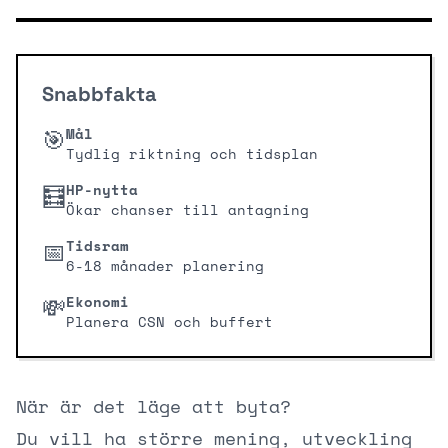
Snabbfakta
🎯
Mål
Tydlig riktning och tidsplan
🧮
HP-nytta
Ökar chanser till antagning
📅
Tidsram
6-18 månader planering
💸
Ekonomi
Planera CSN och buffert
När är det läge att byta?
Du vill ha större mening, utveckling