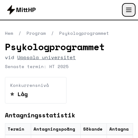
MittHP
Hem
/
Program
/
Psykologprogrammet
Psykologprogrammet
vid
Uppsala universitet
Senaste termin: HT 2025
Konkurrensnivå
⭐ Låg
Antagningsstatistik
Termin
Antagningspoäng
Sökande
Antagna
Historiska antagningssiffror för Psykologprogram