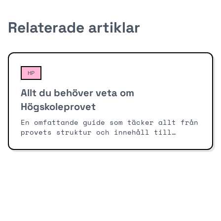
Relaterade artiklar
HP
Allt du behöver veta om
Högskoleprovet
En omfattande guide som täcker allt från
provets struktur och innehåll till
praktiska förberedelser och tips för
provdagen. Här får du expertråd om hur
du maximerar dina chanser att lyckas på
Högskoleprovet.