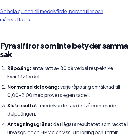
Se hela guiden till medelvärde, percentiler och
målresultat →
Fyra siffror som inte betyder samma
sak
Råpoäng:
antal rätt av 80 på verbal respektive
kvantitativ del.
Normerad delpoäng:
varje råpoäng omräknad till
0,00-2,00 med provets egen tabell.
Slutresultat:
medelvärdet av de två normerade
delpoängen.
Antagningsgräns:
det lägsta resultatet som räckte i
urvalsgruppen HP vid en viss utbildning och termin.