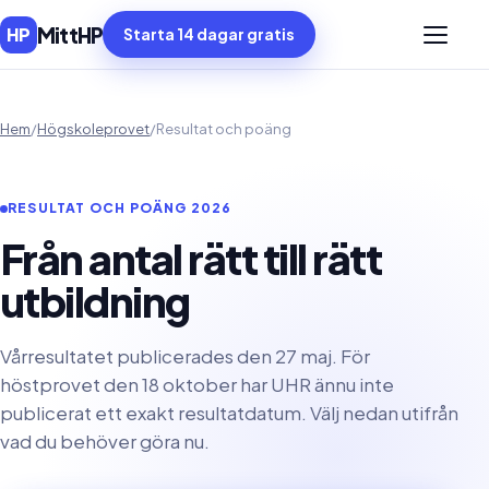
MittHP
HP
Starta 14 dagar gratis
Öppna 
Hem
/
Högskoleprovet
/
Resultat och poäng
RESULTAT OCH POÄNG 2026
Från antal rätt till rätt
utbildning
Vårresultatet publicerades den 27 maj. För
höstprovet den 18 oktober har UHR ännu inte
publicerat ett exakt resultatdatum. Välj nedan utifrån
vad du behöver göra nu.