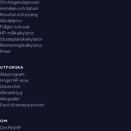
Om högskoleprovet
Anmälan och datum
Resultat och poäng
Alla delprov
Frågor och svar
HP-målkalkylator
Studieplanskalkylator
Normeringskalkylator
Priser
UTFORSKA
Alla program
Högst HP-krav
Universitet
Alla verktyg
Alla guider
Facit till senaste provet
OM
Om MittHP