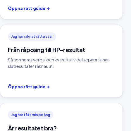
Öppna rätt guide
→
Jag har räknat rätta svar
Från råpoäng till HP-resultat
Så normeras verbal och kvantitativ del separat innan
slutresultatet räknas ut.
Öppna rätt guide
→
Jag har fått min poäng
Är resultatet bra?