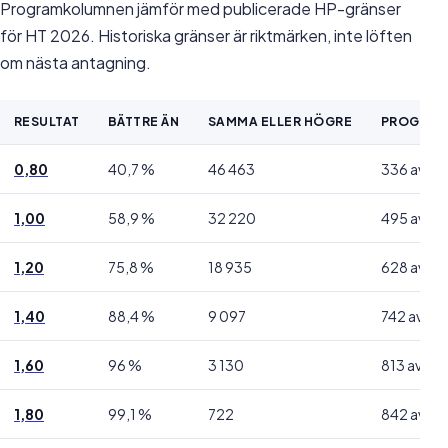
Programkolumnen jämför med publicerade HP-gränser
för HT 2026. Historiska gränser är riktmärken, inte löften
om nästa antagning.
RESULTAT
BÄTTRE ÄN
SAMMA ELLER HÖGRE
PROGRAM
0,80
40,7 %
46 463
336 av 84
1,00
58,9 %
32 220
495 av 84
1,20
75,8 %
18 935
628 av 84
1,40
88,4 %
9 097
742 av 84
1,60
96 %
3 130
813 av 84
1,80
99,1 %
722
842 av 84