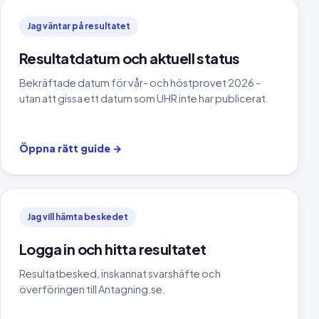
Jag väntar på resultatet
Resultatdatum och aktuell status
Bekräftade datum för vår- och höstprovet 2026 -
utan att gissa ett datum som UHR inte har publicerat.
Öppna rätt guide
→
Jag vill hämta beskedet
Logga in och hitta resultatet
Resultatbesked, inskannat svarshäfte och
överföringen till Antagning.se.