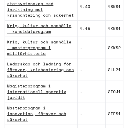
statsvetenskap med
1.40
1SKS1
inriktning mot
krishantering och säkerhet
Krig, kultur och samhälle
1.15
1KKS1
- kandidatprogram
Krig, kultur och samhälle
- masterprogram i
-
2KKS2
militärhistoria
Ledarskap och ledning för
försvar, krishantering och
-
2LL21
säkerhet
Magisterprogram i
internationell operativ
-
2IOJ1
juridik
Masterprogram i
innovation, försvar och
-
2IFS1
säkerhet