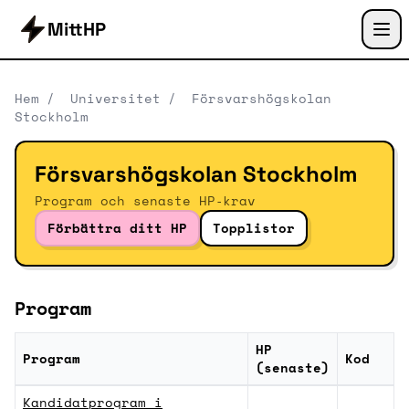
MittHP
Hem
/
Universitet
/
Försvarshögskolan
Stockholm
Försvarshögskolan Stockholm
Program och senaste HP‑krav
Förbättra ditt HP
Topplistor
Program
HP
Program
Kod
(senaste)
Program vid Försvarshögskolan Stockholm med geno
Kandidatprogram i