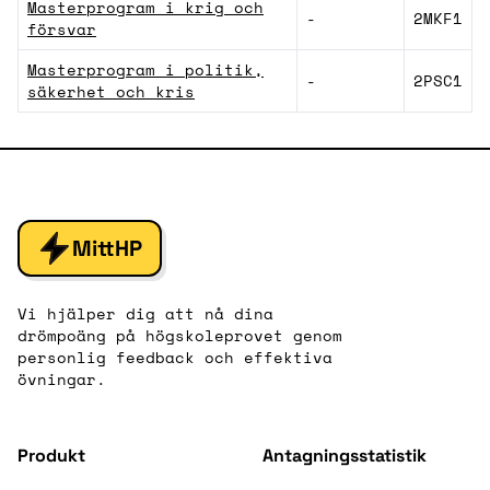
Masterprogram i krig och
-
2MKF1
försvar
Masterprogram i politik,
-
2PSC1
säkerhet och kris
MittHP
Vi hjälper dig att nå dina
drömpoäng på högskoleprovet genom
personlig feedback och effektiva
övningar.
Produkt
Antagningsstatistik