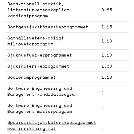
Redaktionell praktik,
litteraturvetenskapligt
0.85
H
kandidatprogram
Röntgensjuksköterskeprogrammet
1.15
V
Samhällsvetenskapligt
1.10
S
miljövetarprogram
Sjukhusfysikerprogrammet
1.10
N
Sjuksköterskeprogrammet
1.30
V
Socionomprogrammet
1.10
S
Software Engineering and
-
N
Management kandidatprogram
Software Engineering and
-
N
Management masterprogram
Specialistsjuksköterskeprogrammet
med inriktning mot
-
V