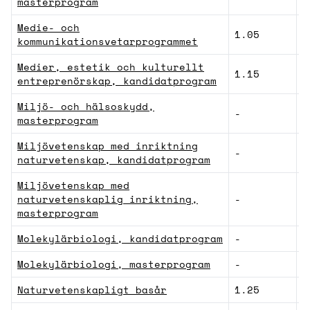
masterprogram
Medie- och
1.05
S
kommunikationsvetarprogrammet
Medier, estetik och kulturellt
1.15
H
entreprenörskap, kandidatprogram
Miljö- och hälsoskydd,
-
N
masterprogram
Miljövetenskap med inriktning
-
N
naturvetenskap, kandidatprogram
Miljövetenskap med
naturvetenskaplig inriktning,
-
N
masterprogram
Molekylärbiologi, kandidatprogram
-
N
Molekylärbiologi, masterprogram
-
N
Naturvetenskapligt basår
1.25
Z