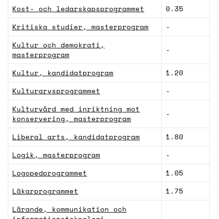
Kost- och ledarskapsprogrammet
0.35
S
Kritiska studier, masterprogram
-
H
Kultur och demokrati,
-
H
masterprogram
Kultur, kandidatprogram
1.20
H
Kulturarvsprogrammet
-
H
Kulturvård med inriktning mot
-
N
konservering, masterprogram
Liberal arts, kandidatprogram
1.80
H
Logik, masterprogram
-
H
Logopedprogrammet
1.05
M
Läkarprogrammet
1.75
M
Lärande, kommunikation och
informationsteknologi,
-
N