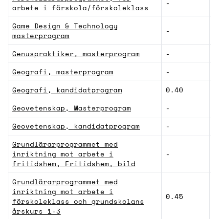
-
L
arbete i förskola/förskoleklass
Game Design & Technology
-
N
masterprogram
Genuspraktiker, masterprogram
-
H
Geografi, masterprogram
-
N
Geografi, kandidatprogram
0.40
N
Geovetenskap, Masterprogram
-
N
Geovetenskap, kandidatprogram
-
N
Grundlärarprogrammet med
inriktning mot arbete i
-
L
fritidshem, Fritidshem, bild
Grundlärarprogrammet med
inriktning mot arbete i
0.45
L
förskoleklass och grundskolans
årskurs 1-3