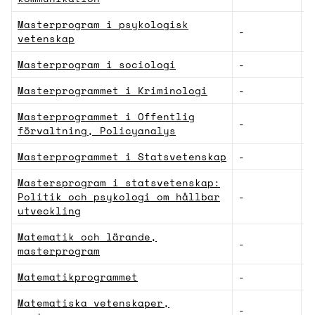
Masterprogram i psykologisk
-
S
vetenskap
Masterprogram i sociologi
-
S
Masterprogrammet i Kriminologi
-
S
Masterprogrammet i Offentlig
-
S
förvaltning, Policyanalys
Masterprogrammet i Statsvetenskap
-
S
Mastersprogram i statsvetenskap:
Politik och psykologi om hållbar
-
S
utveckling
Matematik och lärande,
-
N
masterprogram
Matematikprogrammet
-
N
Matematiska vetenskaper,
-
N