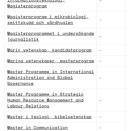
Magisterprogram
Magisterprogram i mikrobiologi,
-
M
smittskydd och vårdhygien
Magisterprogrammet i undersökande
-
S
journalistik
Marin vetenskap, kandidatprogram
-
N
Marina vetenskaper, masterprogram
-
N
Master Programme in International
Administration and Global
-
S
Governance
Master Programme in Strategic
Human Resource Management and
-
S
Labour Relations
Master i teologi, bibelvetenskap
-
H
Master in Communication
-
N