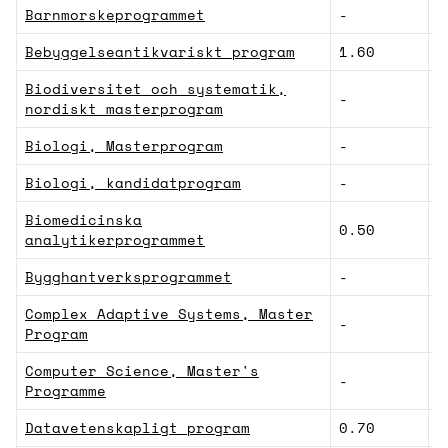
Barnmorskeprogrammet
-
V
Bebyggelseantikvariskt program
1.60
N
Biodiversitet och systematik,
-
N
nordiskt masterprogram
Biologi, Masterprogram
-
N
Biologi, kandidatprogram
-
N
Biomedicinska
0.50
M
analytikerprogrammet
Bygghantverksprogrammet
-
N
Complex Adaptive Systems, Master
-
N
Program
Computer Science, Master's
-
N
Programme
Datavetenskapligt program
0.70
N