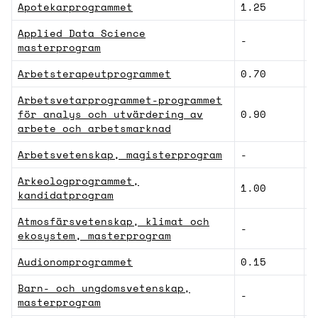
Apotekarprogrammet
1.25
F
Applied Data Science
-
N
masterprogram
Arbetsterapeutprogrammet
0.70
V
Arbetsvetarprogrammet-programmet
för analys och utvärdering av
0.90
S
arbete och arbetsmarknad
Arbetsvetenskap, magisterprogram
-
S
Arkeologprogrammet,
1.00
H
kandidatprogram
Atmosfärsvetenskap, klimat och
-
N
ekosystem, masterprogram
Audionomprogrammet
0.15
V
Barn- och ungdomsvetenskap,
-
L
masterprogram