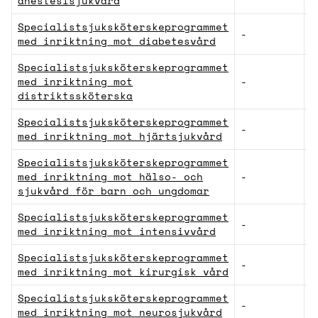
anestesisjukvård
Specialistsjuksköterskeprogrammet
-
V
med inriktning mot diabetesvård
Specialistsjuksköterskeprogrammet
med inriktning mot
-
V
distriktssköterska
Specialistsjuksköterskeprogrammet
-
V
med inriktning mot hjärtsjukvård
Specialistsjuksköterskeprogrammet
med inriktning mot hälso- och
-
V
sjukvård för barn och ungdomar
Specialistsjuksköterskeprogrammet
-
V
med inriktning mot intensivvård
Specialistsjuksköterskeprogrammet
-
V
med inriktning mot kirurgisk vård
Specialistsjuksköterskeprogrammet
-
V
med inriktning mot neurosjukvård