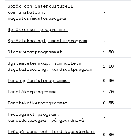
Språk och interkulturell
kommunikation,
-
H
magister/masterprogram
Språkkonsultprogrammet
-
H
Språkteknologi, masterprogram
-
H
Statsvetarprogrammet
1.50
S
Systemvetenskap: samhällets
1.10
N
digitalisering, kandidatprogram
Tandhygienistprogrammet
0.80
O
Tandläkarprogrammet
1.70
O
Tandteknikerprogrammet
0.55
O
Teologiskt program,
-
H
kandidatprogram på grundnivå
Trädgårdens och landskapsvårdens
0.90
N