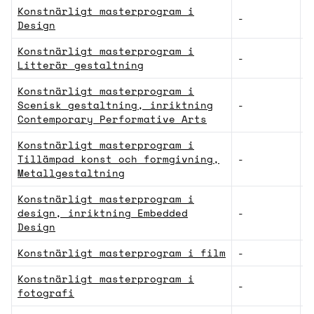
Konstnärligt masterprogram i
-
K
Design
Konstnärligt masterprogram i
-
K
Litterär gestaltning
Konstnärligt masterprogram i
Scenisk gestaltning, inriktning
-
K
Contemporary Performative Arts
Konstnärligt masterprogram i
Tillämpad konst och formgivning,
-
K
Metallgestaltning
Konstnärligt masterprogram i
design, inriktning Embedded
-
K
Design
Konstnärligt masterprogram i film
-
K
Konstnärligt masterprogram i
-
K
fotografi