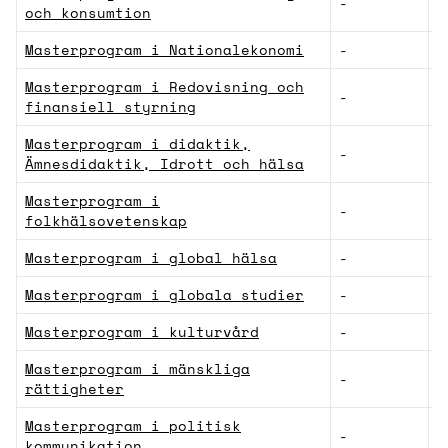
-
S
och konsumtion
Masterprogram i Nationalekonomi
-
S
Masterprogram i Redovisning och
-
S
finansiell styrning
Masterprogram i didaktik,
-
S
Ämnesdidaktik, Idrott och hälsa
Masterprogram i
-
M
folkhälsovetenskap
Masterprogram i global hälsa
-
V
Masterprogram i globala studier
-
S
Masterprogram i kulturvård
-
N
Masterprogram i mänskliga
-
S
rättigheter
Masterprogram i politisk
-
S
kommunikation