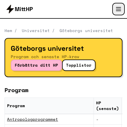
MittHP
Hem
/
Universitet
/
Göteborgs universitet
Göteborgs universitet
Program och senaste HP‑krav
Förbättra ditt HP
Topplistor
Program
HP
Program
K
(senaste)
Program vid Göteborgs universitet med genomsnitt
Antropologprogrammet
-
S