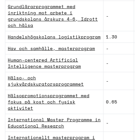
Grundlärarprogrammet med
inriktning mot arbete i
-
L
grundskolans årskurs 4-6, Idrott
och hälsa
Handelshögskolans logistikprogram
1.30
S
Hav och samhälle, masterprogram
-
N
Human-centered Artificial
-
T
Intelligence masterprogram
Hälso- och
-
S
sjukvårdskuratorsprogrammet
Hälsopromotionsprogrammet med
fokus på kost och fysisk
0.65
S
aktivitet
International Master Programme in
-
L
Educational Research
Internationellt masterprogram i