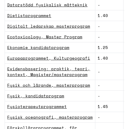
Datorstödd fysikalisk mätteknik
-
N
Dietistprogrammet
1.40
M
Digitalt ledarskap masterprogram
-
N
Ecotoxicology, Master Program
-
N
Ekonomie kandidatprogram
1.25
S
Europaprogrammet, Kulturgeografi
1.40
S
Evidensbasering: praktik, teori,
-
H
kontext, Magister/masterprogram
Fysik och lärande, masterprogram
-
N
Fysik, kandidatprogram
-
N
Fysioterapeutprogrammet
1.45
V
Fysisk oceanografi, masterprogram
-
N
Förskollärarprogrammet, för