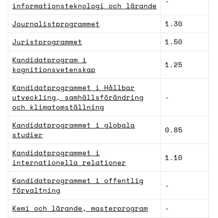
-
S
informationsteknologi och lärande
Journalistprogrammet
1.30
S
Juristprogrammet
1.50
S
Kandidatprogram i
1.25
N
kognitionsvetenskap
Kandidatprogrammet i Hållbar
utveckling, samhällsförändring
-
S
och klimatomställning
Kandidatprogrammet i globala
0.85
S
studier
Kandidatprogrammet i
1.10
S
internationella relationer
Kandidatprogrammet i offentlig
-
S
förvaltning
Kemi och lärande, masterprogram
-
N