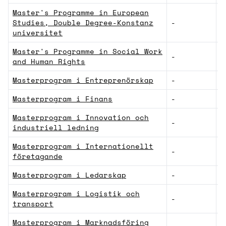
Master's Programme in European
Studies, Double Degree-Konstanz
-
S
universitet
Master's Programme in Social Work
-
S
and Human Rights
Masterprogram i Entreprenörskap
-
S
Masterprogram i Finans
-
S
Masterprogram i Innovation och
-
S
industriell ledning
Masterprogram i Internationellt
-
S
företagande
Masterprogram i Ledarskap
-
S
Masterprogram i Logistik och
-
S
transport
Masterprogram i Marknadsföring