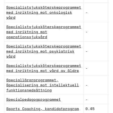
Specialistsjuksköterskeprogrammet
med inriktning mot onkologisk
-
V
vård
Specialistsjuksköterskeprogrammet
med inriktning mot
-
V
operationssjukvård
Specialistsjuksköterskeprogrammet
med inriktning mot psykiatrisk
-
V
vård
Specialistsjuksköterskeprogrammet
-
V
med inriktning mot vård av äldre
Speciallärarprogrammet,
Specialisering mot intellektuell
-
L
funktionsnedsättning
Specialpedagogprogrammet
-
L
Sports Coaching, kandidatprogram
0.45
S