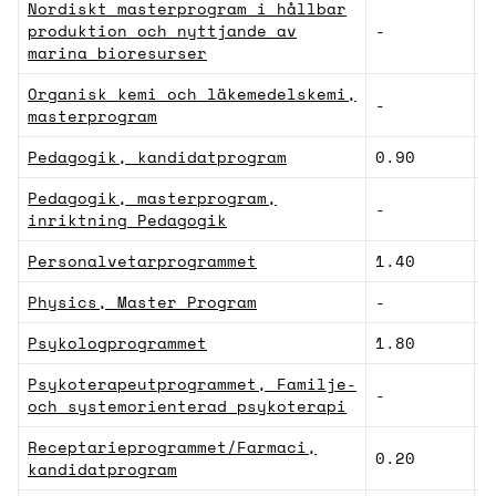
Nordiskt masterprogram i hållbar
produktion och nyttjande av
-
N
marina bioresurser
Organisk kemi och läkemedelskemi,
-
N
masterprogram
Pedagogik, kandidatprogram
0.90
S
Pedagogik, masterprogram,
-
S
inriktning Pedagogik
Personalvetarprogrammet
1.40
S
Physics, Master Program
-
N
Psykologprogrammet
1.80
S
Psykoterapeutprogrammet, Familje-
-
S
och systemorienterad psykoterapi
Receptarieprogrammet/Farmaci,
0.20
N
kandidatprogram