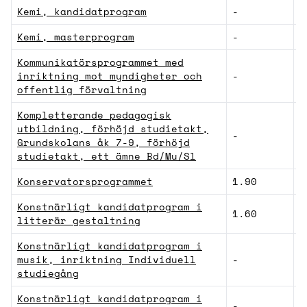
Kemi, kandidatprogram
-
N
Kemi, masterprogram
-
N
Kommunikatörsprogrammet med
inriktning mot myndigheter och
-
H
offentlig förvaltning
Kompletterande pedagogisk
utbildning, förhöjd studietakt,
-
L
Grundskolans åk 7-9, förhöjd
studietakt, ett ämne Bd/Mu/Sl
Konservatorsprogrammet
1.90
N
Konstnärligt kandidatprogram i
1.60
K
litterär gestaltning
Konstnärligt kandidatprogram i
musik, inriktning Individuell
-
K
studiegång
Konstnärligt kandidatprogram i
-
K