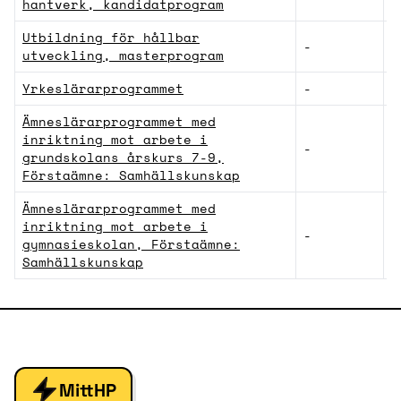
hantverk, kandidatprogram
Utbildning för hållbar
-
S
utveckling, masterprogram
Yrkeslärarprogrammet
-
L
Ämneslärarprogrammet med
inriktning mot arbete i
-
L
grundskolans årskurs 7-9,
Förstaämne: Samhällskunskap
Ämneslärarprogrammet med
inriktning mot arbete i
-
L
gymnasieskolan, Förstaämne:
Samhällskunskap
MittHP