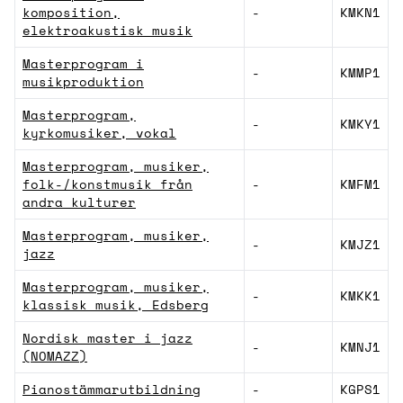
komposition,
-
KMKN1
elektroakustisk musik
Masterprogram i
-
KMMP1
musikproduktion
Masterprogram,
-
KMKY1
kyrkomusiker, vokal
Masterprogram, musiker,
folk-/konstmusik från
-
KMFM1
andra kulturer
Masterprogram, musiker,
-
KMJZ1
jazz
Masterprogram, musiker,
-
KMKK1
klassisk musik, Edsberg
Nordisk master i jazz
-
KMNJ1
(NOMAZZ)
Pianostämmarutbildning
-
KGPS1