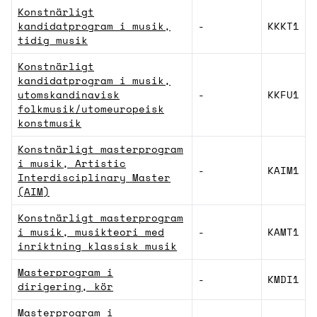
Konstnärligt
kandidatprogram i musik,
-
KKKT1
tidig musik
Konstnärligt
kandidatprogram i musik,
utomskandinavisk
-
KKFU1
folkmusik/utomeuropeisk
konstmusik
Konstnärligt masterprogram
i musik, Artistic
-
KAIM1
Interdisciplinary Master
(AIM)
Konstnärligt masterprogram
i musik, musikteori med
-
KAMT1
inriktning klassisk musik
Masterprogram i
-
KMDI1
dirigering, kör
Masterprogram i