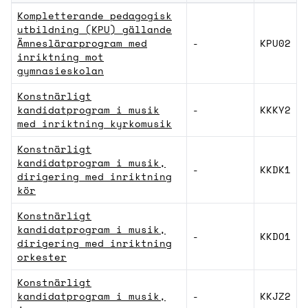
Program vid Kungliga Musikhögskolan i Stockholm 
Kompletterande pedagogisk
utbildning (KPU) gällande
Ämneslärarprogram med
-
KPU02
inriktning mot
gymnasieskolan
Konstnärligt
kandidatprogram i musik
-
KKKY2
med inriktning kyrkomusik
Konstnärligt
kandidatprogram i musik,
-
KKDK1
dirigering med inriktning
kör
Konstnärligt
kandidatprogram i musik,
-
KKDO1
dirigering med inriktning
orkester
Konstnärligt
kandidatprogram i musik,
-
KKJZ2