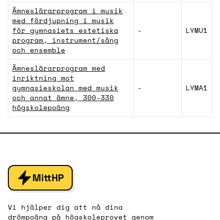
Ämneslärarprogram i musik
med fördjupning i musik
för gymnasiets estetiska
-
LYMU1
program, instrument/sång
och ensemble
Ämneslärarprogram med
inriktning mot
gymnasieskolan med musik
-
LYMA1
och annat ämne, 300-330
högskolepoäng
MittHP
Vi hjälper dig att nå dina
drömpoäng på högskoleprovet genom