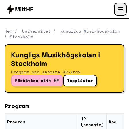
MittHP
Hem
/
Universitet
/
Kungliga Musikhögskolan
i Stockholm
Kungliga Musikhögskolan i
Stockholm
Program och senaste HP‑krav
Förbättra ditt HP
Topplistor
Program
HP
Program
Kod
(senaste)