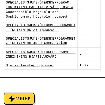
SPECIALISTSJUKSKÖTERSKEPROGRAM,
INRIKTNING PALLIATIV VÅRD, Marie
-
S
Cederschiöld högskola och
Sophiahemmet högskola (samord
SPECIALISTSJUKSKÖTERSKEPROGRAMMET
-
V
- INRIKTNING AKUTSJUKVÅRD
SPECIALISTSJUKSKÖTERSKEPROGRAMMET
-
V
- INRIKTNING AMBULANSSJUKVÅRD
SPECIALISTSJUKSKÖTERSPROGRAMMET -
-
V
INRIKTNING HJÄRTSJUKVÅRD
Sjuksköterskeprogrammet
1.05
V
MittHP