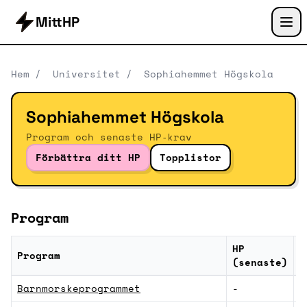
MittHP
Hem
/
Universitet
/
Sophiahemmet Högskola
Sophiahemmet Högskola
Program och senaste HP‑krav
Förbättra ditt HP
Topplistor
Program
HP
Program
K
(senaste)
Program vid Sophiahemmet Högskola med genomsnitt
Barnmorskeprogrammet
-
V